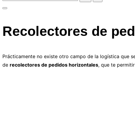
Alternar
la
Recolectores de ped
barra
lateral
y
la
Prácticamente no existe otro campo de la logística que s
navegación
de
recolectores de pedidos horizontales
, que te permiti