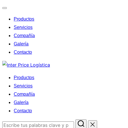
Alternar
Productos
la
navegación
Servicios
Compañía
Galería
Contacto
Saltar
al
Productos
contenido
Servicios
Compañía
Galería
Contacto
Buscar: