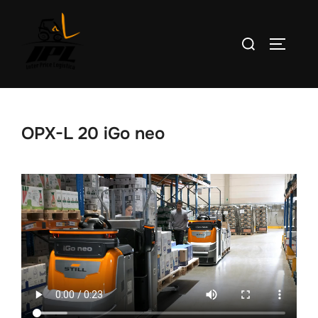
Saltar
al
Buscar:
ALTERN
contenido
OPX-L 20 iGo neo