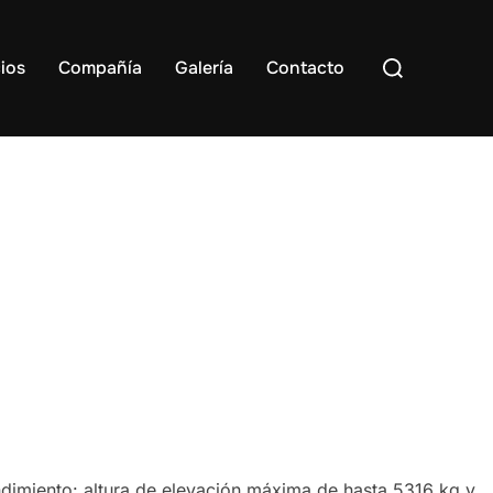
Buscar:
ios
Compañía
Galería
Contacto
dimiento: altura de elevación máxima de hasta 5316 kg y