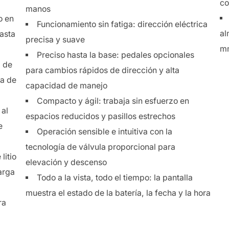
c
manos
o en
Funcionamiento sin fatiga: dirección eléctrica
al
hasta
precisa y suave
mm
Preciso hasta la base: pedales opcionales
a de
para cambios rápidos de dirección y alta
ía de
capacidad de manejo
Compacto y ágil: trabaja sin esfuerzo en
 al
espacios reducidos y pasillos estrechos
e
Operación sensible e intuitiva con la
tecnología de válvula proporcional para
litio
elevación y descenso
arga
Todo a la vista, todo el tiempo: la pantalla
muestra el estado de la batería, la fecha y la hora
ra
: