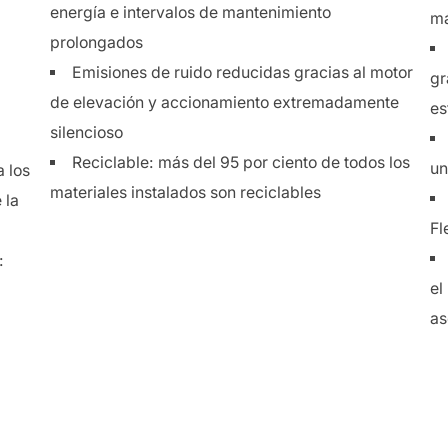
energía e intervalos de mantenimiento
má
prolongados
Emisiones de ruido reducidas gracias al motor
gr
de elevación y accionamiento extremadamente
es
silencioso
Reciclable: más del 95 por ciento de todos los
un
 los
materiales instalados son reciclables
 la
Fl
:
el
as