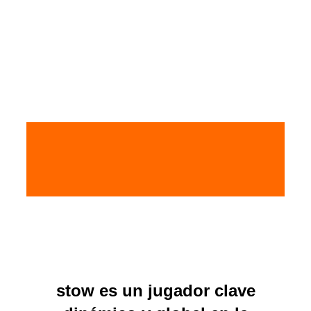
Alternar
la
barra
lateral
y
la
navegación
stow es un jugador clave