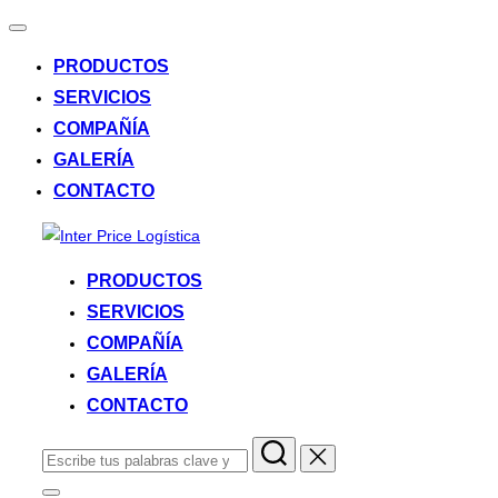
Alternar
la
PRODUCTOS
navegación
SERVICIOS
COMPAÑÍA
GALERÍA
CONTACTO
Saltar
al
PRODUCTOS
contenido
SERVICIOS
COMPAÑÍA
GALERÍA
CONTACTO
Buscar: