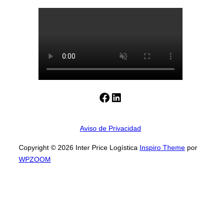
Alternar
la
barra
lateral
y
la
navegación
Facebook
LinkedIn
Aviso de Privacidad
Copyright © 2026 Inter Price Logística
Inspiro Theme
por
WPZOOM