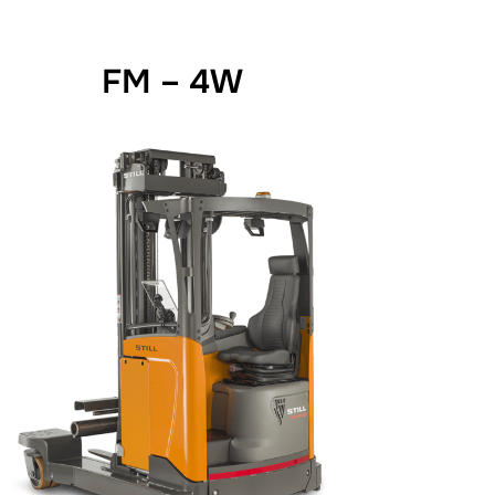
FM – 4W