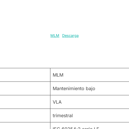
MLM
Descarga
MLM
Mantenimiento bajo
VLA
trimestral
IEC 60254-2 serie LE