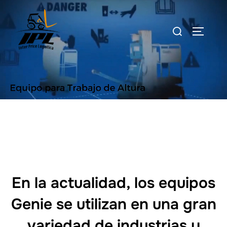
Saltar
al
Buscar:
ALTERN
contenido
En la actualidad, los equipos
Genie se utilizan en una gran
variedad de industrias y