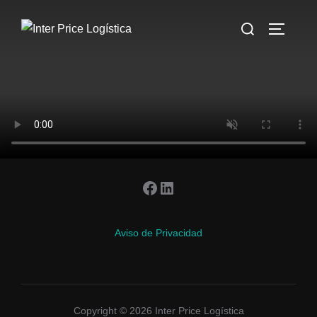
Saltar
Buscar:
al
ALTERN
contenido
Facebook
LinkedIn
Aviso de Privacidad
Copyright © 2026 Inter Price Logística