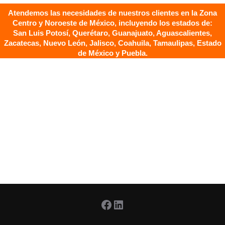
Atendemos las necesidades de nuestros clientes en la Zona
Centro y Noroeste de México, incluyendo los estados de:
San Luis Potosí, Querétaro, Guanajuato, Aguascalientes,
Zacatecas, Nuevo León, Jalisco, Coahuila, Tamaulipas, Estado
de México y Puebla.
Facebook
LinkedIn