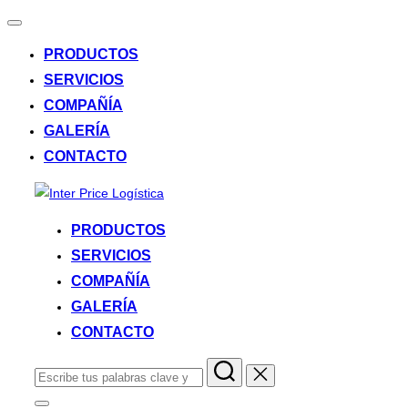
Alternar
la
PRODUCTOS
navegación
SERVICIOS
COMPAÑÍA
GALERÍA
CONTACTO
Saltar
al
PRODUCTOS
contenido
SERVICIOS
COMPAÑÍA
GALERÍA
CONTACTO
Buscar: