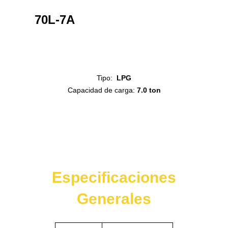
Alternar
la
barra
70L-7A
lateral
y
la
navegación
Tipo:
LPG
Capacidad de carga:
7.0 ton
Especificaciones
Generales