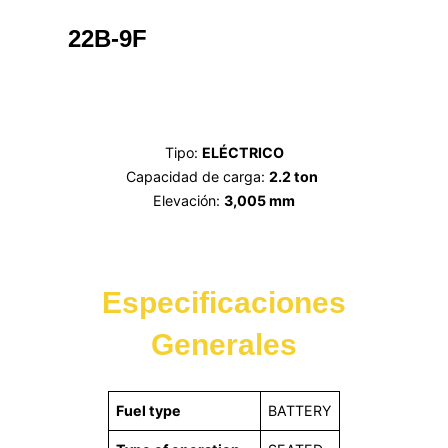
Alternar
la
22B-9F
barra
lateral
y
la
navegación
Tipo:
ELÉCTRICO
Capacidad de carga:
2.2 ton
Elevación:
3,005 mm
Especificaciones
Generales
Fuel type
BATTERY