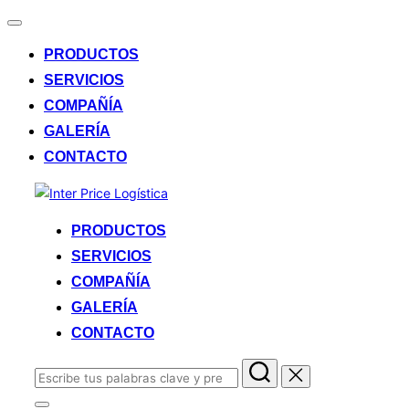
Alternar
la
PRODUCTOS
navegación
SERVICIOS
COMPAÑÍA
GALERÍA
CONTACTO
Saltar
al
PRODUCTOS
contenido
SERVICIOS
COMPAÑÍA
GALERÍA
CONTACTO
Buscar: