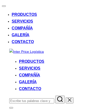
Alternar
la
PRODUCTOS
navegación
SERVICIOS
COMPAÑÍA
GALERÍA
CONTACTO
Saltar
al
PRODUCTOS
contenido
SERVICIOS
COMPAÑÍA
GALERÍA
CONTACTO
Buscar: