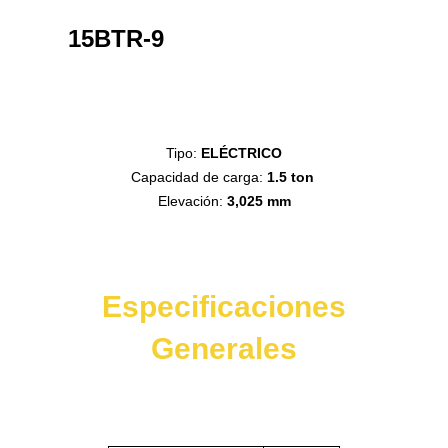
Alternar
la
barra
15BTR-9
lateral
y
la
navegación
Tipo:
ELÉCTRICO
Capacidad de carga:
1.5 ton
Elevación:
3,025 mm
Especificaciones
Generales